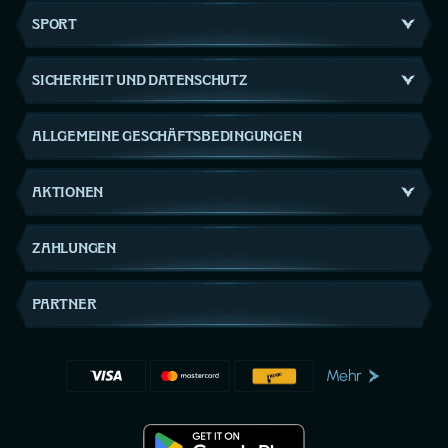
Spiele
? Nicht bei Ragnaro Online Casino! Stattdessen stellst du dich spannenden
SPORT
Herausforderungen, die genau zu deinem Geschmack passen.
"Vergiss alte Reisen – hier beginnt dein neues Abenteuer!"
SICHERHEIT UND DATENSCHUTZ
Dieses Prinzip gilt für unsere gesamte Spielesammlung: Riesige Vielfalt trifft auf
packende Mechaniken, die dich wirklich fesseln.
ALLGEMEINE GESCHÄFTSBEDINGUNGEN
Damit du unsere gigantische Spielebibliothek gleich entdecken kannst, gibt’s bei
Ragnaro ein großzügiges Willkommensangebot. Regelmäßige
Boni
, Freispiele und
Turniere stehen für neue und treue Spieler bereit – so findest du dein neues
Lieblingsspiel quasi aufs Haus.
AKTIONEN
Wahre Valhalla-Momente: Ragnaro Live Casino
ZAHLUNGEN
Unsere Live-Casino-Lobby ist der wildeste und spannendste Teil von iGaming – ein
bisschen wie ein Berserker, nur geselliger.
PARTNER
Als Erstes fallen dir die professionellen und charismatischen Dealer und Hosts auf,
die das Erlebnis nicht nur edel und angenehm, sondern auch richtig interaktiv
machen.
Mehr
Alle Klassiker sind da – Blackjack, Poker, Roulette – aber mit besonderen Twists, die
dein Gameplay und deine Bankroll ordentlich aufmischen. Möglich wird das durch
unsere Zusammenarbeit mit den besten Providern weltweit, die alle ihre eigene
Idee davon haben, was den ultimativen Spaß für Ragnaro-Spieler ausmacht.