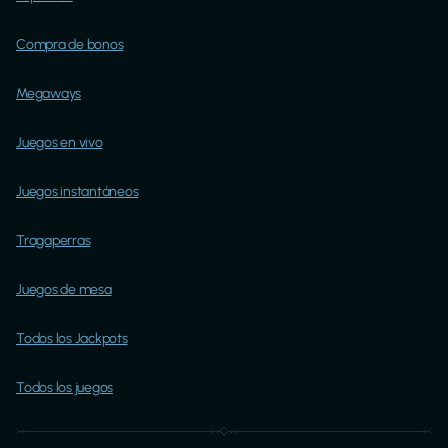
Compra de bonos
Megaways
Juegos en vivo
Juegos instantáneos
Tragaperras
Juegos de mesa
Todos los Jackpots
Todos los juegos