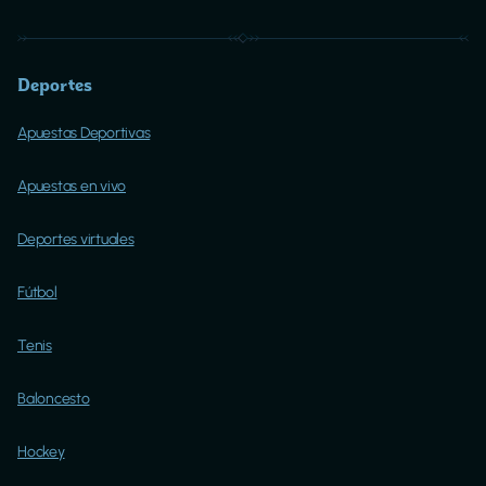
Deportes
Apuestas Deportivas
Apuestas en vivo
Deportes virtuales
Fútbol
Tenis
Baloncesto
Hockey