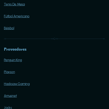
Tenis De Mesa
Fútbol Americano
Béisbol
Proveedores
Penguin King
Playson
Hacksaw Gaming
Amusnet
Jacks