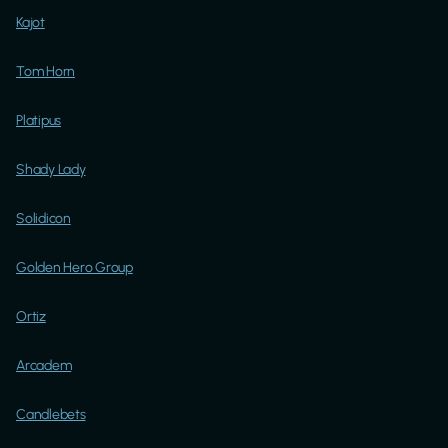
Kajot
Tom Horn
Platipus
Shady Lady
Solidicon
Golden Hero Group
Ortiz
Arcadem
Candlebets