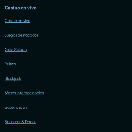
Casino en vivo
Casino en vivo
Juegos destacados
Gold Saloon
Ruleta
Blackjack
Mesas Internacionales
Súper shows
Baccarat & Dados