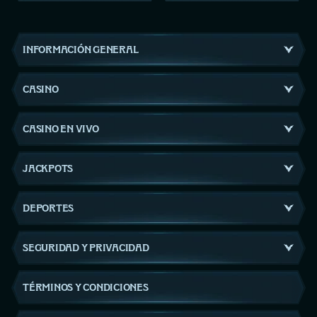
INFORMACIÓN GENERAL
CASINO
CASINO EN VIVO
JACKPOTS
DEPORTES
SEGURIDAD Y PRIVACIDAD
TÉRMINOS Y CONDICIONES