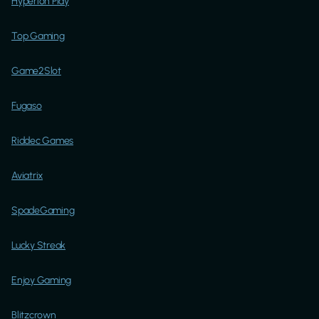
Hyperion Play
Top Gaming
Game2Slot
Fugaso
Riddec Games
Aviatrix
SpadeGaming
Lucky Streak
Enjoy Gaming
Blitzcrown