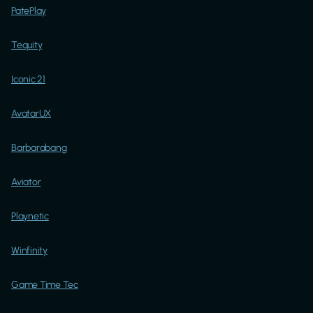
PatePlay
Tequity
Iconic 21
AvatarUX
Barbarabang
Aviator
Playnetic
Winfinity
Game Time Tec