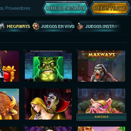
INICIA SESIÓN
REGÍSTRATE
as, Proveedores
MEGAWAYS
JUEGOS EN VIVO
JUEGOS INSTANTÁNEO
11.937,36 €