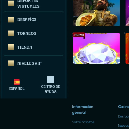
DEPORTES
VIRTUALES
DESAFÍOS
TORNEOS
NUEVO
TIENDA
NIVELES VIP
CENTRO DE
ESPAÑOL
AYUDA
Información
Casin
general
Destac
Sobre nosotros
Nuevos