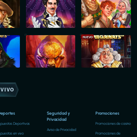
NUEVO
 VIVO
eportes
Seguridad y
Promociones
Privacidad
puestas Deportivas
Promociones de casino
Aviso de Privacidad
puestas en vivo
Promociones de