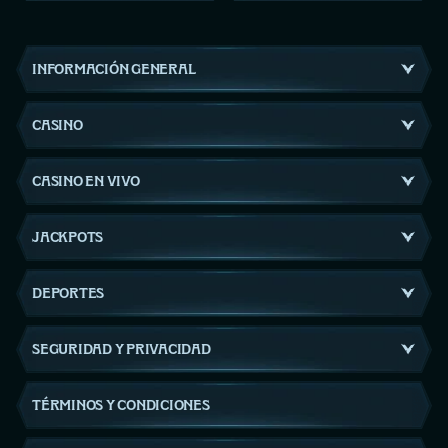
INFORMACIÓN GENERAL
CASINO
CASINO EN VIVO
JACKPOTS
DEPORTES
SEGURIDAD Y PRIVACIDAD
TÉRMINOS Y CONDICIONES