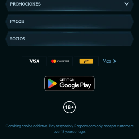
PROMOCIONES
PAGOS
SOCIOS
Más
Gambling can be addictive. Play responsibly. Ragnaro.com only accepts customers
over 18 years of age.