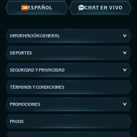
ESPAÑOL
CHAT EN VIVO
INFORMACIÓN GENERAL
DEPORTES
SEGURIDAD Y PRIVACIDAD
TÉRMINOS Y CONDICIONES
PROMOCIONES
PAGOS