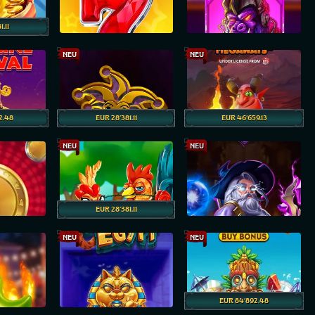
.11
NEU
NEU
2.48
EUR 28’381.11
EUR 46’659.13
NEU
NEU
EUR 28’381.11
NEU
NEU
EUR 84’892.48