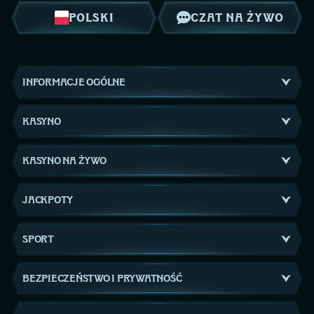
POLSKI
CZAT NA ŻYWO
INFORMACJE OGÓLNE
KASYNO
KASYNO NA ŻYWO
JACKPOTY
SPORT
BEZPIECZEŃSTWO I PRYWATNOŚĆ