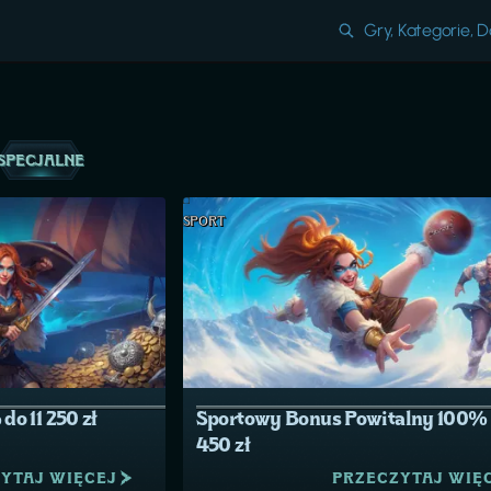
Gry, Kategorie, 
SPECJALNE
SPORT
o 11 250 zł
Sportowy Bonus Powitalny 100%
450 zł
YTAJ WIĘCEJ
PRZECZYTAJ WIĘ