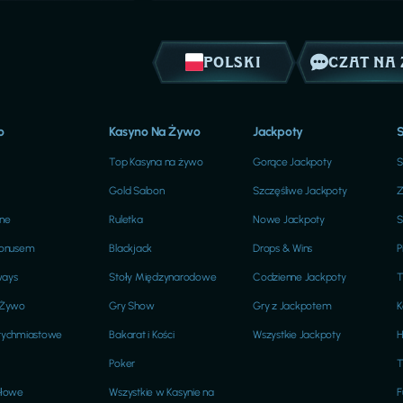
POLSKI
CZAT NA
o
Kasyno Na Żywo
Jackpoty
S
Top Kasyna na żywo
Gorące Jackpoty
S
Gold Saloon
Szczęśliwe Jackpoty
Z
rne
Ruletka
Nowe Jackpoty
S
Bonusem
Blackjack
Drops & Wins
P
ays
Stoły Międzynarodowe
Codzienne Jackpoty
T
 Żywo
Gry Show
Gry z Jackpotem
K
tychmiastowe
Bakarat i Kości
Wszystkie Jackpoty
H
Poker
T
ołowe
Wszystkie w Kasynie na
F