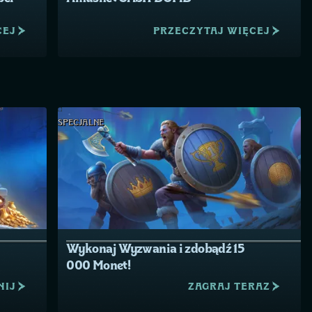
CEJ
PRZECZYTAJ WIĘCEJ
SPECJALNE
Wykonaj Wyzwania i zdobądź 15
000 Monet!
NIJ
ZAGRAJ TERAZ