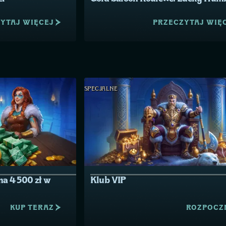
YTAJ WIĘCEJ
PRZECZYTAJ WIĘ
SPECJALNE
a 4 500 zł w
Klub VIP
KUP TERAZ
ROZPOCZ