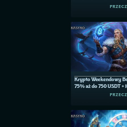
PRZECZ
KASYNO
Krypto Weekendowy B
75% aż do 750 USDT + 
PRZECZ
KASYNO