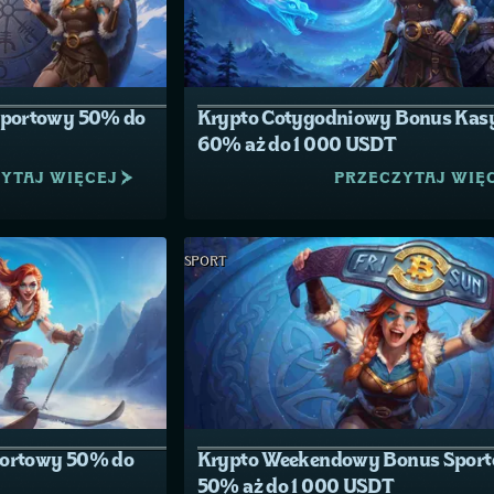
Sportowy 50% do
Krypto Cotygodniowy Bonus Ka
60% aż do 1 000 USDT
YTAJ WIĘCEJ
PRZECZYTAJ WIĘ
SPORT
ortowy 50% do
Krypto Weekendowy Bonus Spor
50% aż do 1 000 USDT