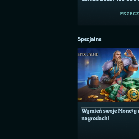
PRZECZ
Specjalne
SPECJALNE
Wymień swoje Monety n
nagrodach!