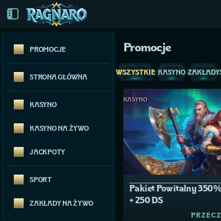
Promocje
PROMOCJE
WSZYSTKIE
KASYNO
ZAKŁADY
STRONA GŁÓWNA
KASYNO
KASYNO
KASYNO NA ŻYWO
JACKPOTY
SPORT
Pakiet Powitalny 350% d
+ 250 DS
ZAKŁADY NA ŻYWO
PRZECZ