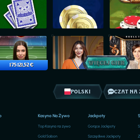
WIĘCEJ GIER
175 121,52 €
POLSKI
CZAT NA
o
Kasyno Na Żywo
Jackpoty
S
Top Kasyna na żywo
Gorące Jackpoty
S
Gold Saloon
Szczęśliwe Jackpoty
Z