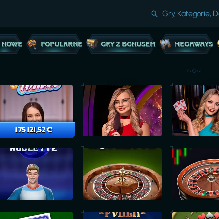
Gry, Kategorie, 
NOWE
POPULARNE
GRY Z BONUSEM
MEGAWAYS
NOWOŚĆ
NOWO
175 121,52 €
NOWOŚĆ