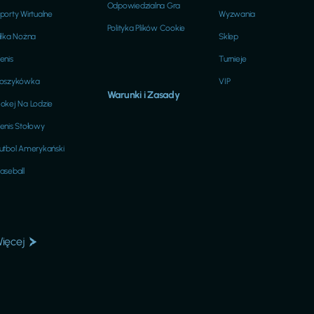
Odpowiedzialna Gra
porty Wirtualne
Wyzwania
Polityka Plików Cookie
iłka Nożna
Sklep
enis
Turnieje
oszykówka
VIP
Warunki i Zasady
okej Na Lodzie
enis Stołowy
utbol Amerykański
aseball
ięcej