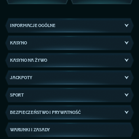
najbardziej doświadczeni gracze znajdą coś nowego, w czym będą mogli się
zanurzyć.
Gry Kasynowe, których możesz Spróbować w Ragnaro Kasyno
INFORMACJE OGÓLNE
Biblioteka gier kasynowych Ragnaro jest tak bogata jak szwedzki fiord i tak epicka
jak długi statek Wikingów. W naszym katalogu znajdują się dosłownie tysiące
slotów, a wszystkie z nich zostały zaprojektowane przez najlepszych światowych
KASYNO
dostawców. Ciesz się grami o tematyce wikingów lub znajdź coś, co odpowiada
współczesnym gustom; w miarę gry odkryjesz nowe ulubione tytuły.
KASYNO NA ŻYWO
„Walcz dzielnie o swoją część wygranej!”
Jeśli tęsknisz za czasami klasycznych symboli owoców, dzwonków i szczęśliwych
siódemek, Ragnaro ma dla Ciebie mnóstwo opcji. Nie bez powodu są to klasyki
JACKPOTY
kasyn online, a dzięki skupieniu się na przyjemnej rozgrywce, zapewniliśmy
najwyższą jakość projektu każdego klasycznego slotu.
SPORT
Z drugiej strony oferujemy imponujące pod względem wizualnym sloty, które
pozwalają zanurzyć się w kinowym świecie przygód. Są to nasze
najnowocześniejsze gry, w których nowe funkcje i rozgrywka zapewniają
BEZPIECZEŃSTWO I PRYWATNOŚĆ
wyjątkowe wrażenia, jakie można znaleźć tylko w slotach Ragnaro.
Zrób z tego swoją Sagę Kasyna na Żywo Ragnaro
WARUNKI I ZASADY
Jeśli istnieje rynek kasyn online, który można określić jako nieprzewidywalny, to jest