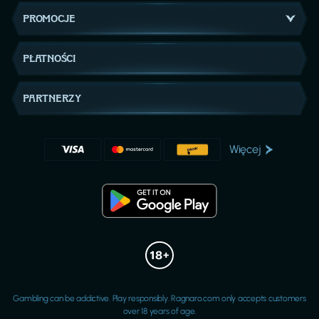
to kasyno na żywo Ragnaro. Jest to najbardziej ekscytująca i dynamiczna sekcja
PROMOCJE
każdego kasyna online, ponieważ wszystko dzieje się w czasie rzeczywistym, z
udziałem prawdziwych ludzi.
Najważniejszą aspektem, który musi zostać zapewniony przez Kasyno na Żywo,
PŁATNOŚCI
są krupierzy, ponieważ to oni są przyjaznymi osobami, które dbają o sprawny
przebieg gry, zwracając uwagę na niezwykle istotny aspekt społeczny tego
doświadczenia. Dlatego, podobnie jak w przypadku slotów, współpracujemy też z
PARTNERZY
najlepszymi dostawcami gier dla Kasyn na Żywo, którzy mają wieloletnie
doświadczenie na rynku i znają idealną synergię, jakiej wymagają te gry.
"Zostań historycznym bohaterem Kasyn na Żywo!"
Więcej
Niezależnie od tego, czy chodzi o kasyna online, czy prawdziwe, dla nas bardzo
ważne jest, abyśmy oferowali szeroki wybór klasycznych gier, takich jak poker,
blackjack i ruletka. Oznacza to stoły dostosowane do każdego budżetu, a także
regionalne odmiany, które urozmaicają rozgrywkę. Oferujemy również wersje
„Lightning” i „Speed” każdej z tych gier, które zapewniają szybsze tempo dla tych,
którzy chcą, aby jazda rollercoasterem była jeszcze bardziej emocjonująca.
"Będziesz miał do opowiedzenia niesamowitą historię z Show Kasyna na Żywo"
Gry-Show Ragnaro doskonale oddają radość i potencjał gier online
transmitowanych na żywo ze studia. Są one efektownymi odpowiednikami
teleturniejów znanych z czasów złotej ery telewizji. Wiele programów
Gambling can be addictive. Play responsibly. Ragnaro.com only accepts customers
rozrywkowych opiera się na gigantycznym kole, ale istnieją również inne, bardzo
over 18 years of age.
unikalne mechanizmy, które zostały dodane do gier kasynowych online.