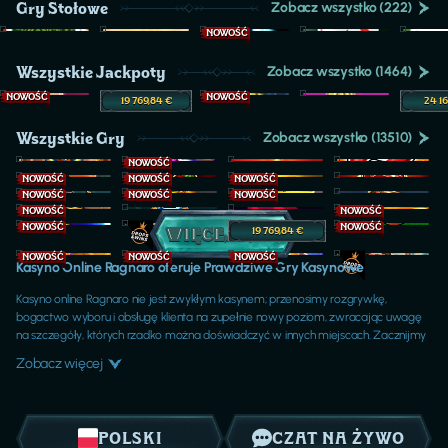
Gry Stołowe
Zobacz wszystko (222)
NOWOŚĆ
Wszystkie Jackpoty
Zobacz wszystko (1464)
NOWOŚĆ
NOWOŚĆ
NOWOŚĆ
19 769,84 €
24 16
Wszystkie Gry
Zobacz wszystko (13510)
NOWOŚĆ
NOWOŚĆ
NOWOŚĆ
NOWOŚĆ
NOWOŚĆ
NOWOŚĆ
NOWOŚĆ
NOWOŚĆ
NOWOŚĆ
NOWOŚĆ
NOWOŚĆ
NOWOŚĆ
WIĘCEJ GIER
19 769,84 €
NOWOŚĆ
NOWOŚĆ
NOWOŚĆ
Kasyno Online Ragnaro oferuje Prawdziwe Gry Kasynowe
Kasyno online Ragnaro nie jest zwykłym kasynem; przenosimy rozgrywkę,
bogactwo wyboru i obsługę klienta na zupełnie nowy poziom, zwracając uwagę
na szczegóły, których rzadko można doświadczyć w innych miejscach. Zacznijmy
więc machać młotem Thora i wkroczmy do Valhalli gier hazardowych.
Zobacz więcej
„Zostaw to przypadkowi lub graj zgodnie z planem!”
Od slotów i jackpotów po gry kasynowe na żywo – kasyno Ragnaro oferuje
wszystko, czego można zapragnąć. Jest tu tak wiele do odkrycia, że nawet
POLSKI
CZAT NA ŻYWO