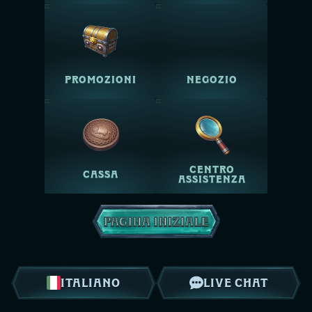
PROMOZIONI
NEGOZIO
CENTRO
CASSA
ASSISTENZA
PAGINA INIZIALE
ITALIANO
LIVE CHAT