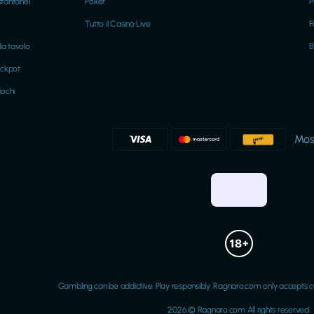
stantanei
Poker
P
Tutto il Casinò Live
F
da tavolo
B
jackpot
iochi
Most
Gambling can be addictive. Play responsibly. Ragnaro.com only accepts c
2026 © Ragnaro.com All rights reserved.