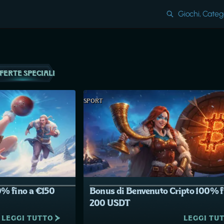
Giochi, Categ
FERTE SPECIALI
SPORT
% fino a €150
Bonus di Benvenuto Cripto 100% f
200 USDT
LEGGI TUTTO
LEGGI TU