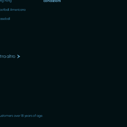
condizioni
ing Pong
ootball Americano
aseball
ra altro
ustomers over 18 years of age.