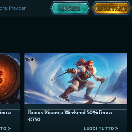
ACCEDI
REGISTRATI
orie, Provider
SPORT
ino a
Bonus Ricarica Weekend 50% fino a
€750
TTO
LEGGI TUTTO