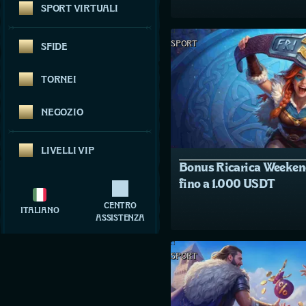
SPORT VIRTUALI
SPORT
SFIDE
TORNEI
NEGOZIO
LIVELLI VIP
Bonus Ricarica Weeken
fino a 1.000 USDT
CENTRO
ITALIANO
ASSISTENZA
SPORT