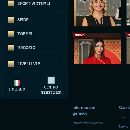
SPORT VIRTUALI
SFIDE
TORNEI
NUOVO
N
NEGOZIO
LIVELLI VIP
CENTRO
ITALIANO
ASSISTENZA
Informazioni
Casin
generali
Top
Informazioni su di noi
Novità