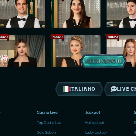
UOVO
NUOVO
NUOVO
ALTRI GIOCHI
ITALIANO
LIVE C
ò
Casinò Live
Jackpot
S
Top Casinò Live
Hot Jackpot
S
Gold Saloon
Lucky Jackpot
S