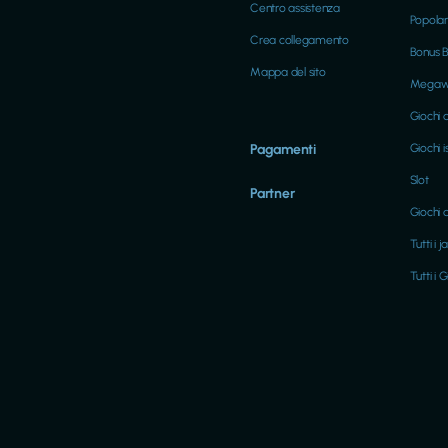
Centro assistenza
Popola
Crea collegamento
Bonus 
Mappa del sito
Megaw
Giochi d
Pagamenti
Giochi i
Slot
Partner
Giochi 
Tutti i 
Tutti i G