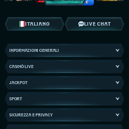
NUOVO
15.139,42 €
ITALIANO
LIVE CHAT
INFORMAZIONI GENERALI
CASINÒ LIVE
JACKPOT
SPORT
SICUREZZA E PRIVACY