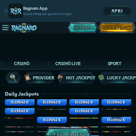
Ragnaro App
APRI
Accedi all'app per giocare al meglio
ACCEDI
REGISTRATI
CASINÒ
CASINÒ LIVE
SPORT
PROVIDER
HOT JACKPOT
LUCKY JACK
Daily Jackpots
15.139,42 €
15.139,42 €
15.139,42 €
15.139,42 €
15.139,42 €
15.139,42 €
NUOVO
15.139,42 €
15.139,42 €
ALTRI GIOCHI