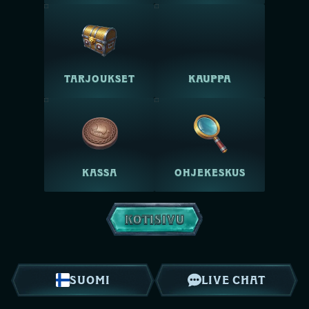
TARJOUKSET
KAUPPA
KASSA
OHJEKESKUS
KOTISIVU
SUOMI
LIVE CHAT