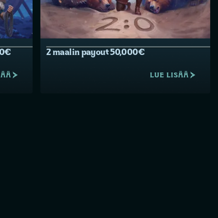
50€
2 maalin payout 50,000€
SÄÄ
LUE LISÄÄ