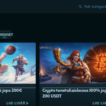
Pelit, kategor
IKOISET
URHEILU
% jopa 200€
Crypto tervetuliaisbonus 100% jo
200 USDT
LUE LISÄÄ
LUE LI