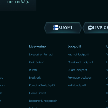
LUE LISÄÄ
SUOMI
LIVE C
o
Live-kasino
Jackpotit
U
t
Livecasinon Parhaat
Kuumat Jackpotit
V
Gold Saloon
Onnekkaat Jackpotit
L
t
Ruletti
Uudet Jackpotit
V
sto
Blackjack
Päivittäiset Jackpotit
J
ays
Kansainväliset pöydät
Kaikki Jackpotit
T
it
Game Showt
K
t
Baccarat & noppapelit
J