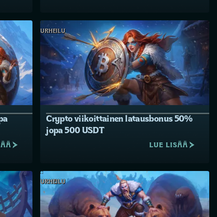
URHEILU
pa
Crypto viikoittainen latausbonus 50%
jopa 500 USDT
SÄÄ
LUE LISÄÄ
URHEILU