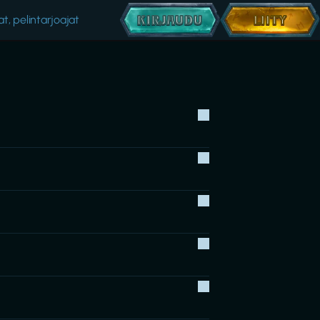
KIRJAUDU
LIITY
iat, pelintarjoajat