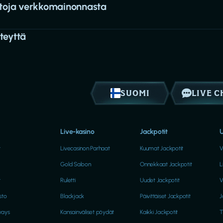
etoja verkkomainonnasta
teyttä
SUOMI
LIVE C
o
Live-kasino
Jackpotit
U
t
Livecasinon Parhaat
Kuumat Jackpotit
V
Gold Saloon
Onnekkaat Jackpotit
L
t
Ruletti
Uudet Jackpotit
V
sto
Blackjack
Päivittäiset Jackpotit
J
ays
Kansainväliset pöydät
Kaikki Jackpotit
T