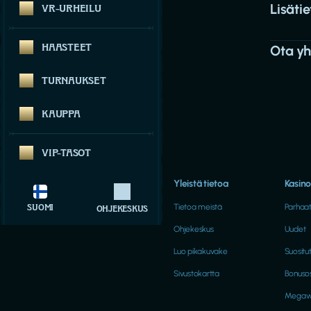
Lisäti
VR-URHEILU
HAASTEET
Ota yh
TURNAUKSET
KAUPPA
VIP-TASOT
Yleistä tietoa
Kasin
SUOMI
Tietoa meistä
Parhaa
OHJEKESKUS
Ohjekeskus
Uudet
Luo pikakuvake
Suositu
Sivustokartta
Bonuso
Megaw