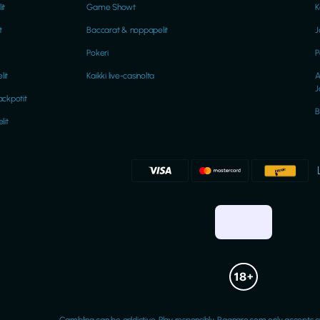
it
Game Showt
K
t
Baccarat & noppapelit
J
Pokeri
P
lit
Kaikki live-casinolta
A
J
ackpotit
B
lit