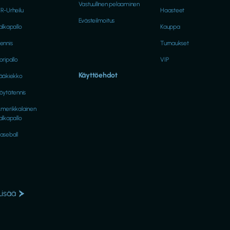
Vastuullinen pelaaminen
R-Urheilu
Haasteet
Evästeilmoitus
alkapallo
Kauppa
ennis
Turnaukset
oripallo
VIP
Käyttöehdot
ääkiekko
öytätennis
merikkalainen
alkapallo
aseball
Lisää