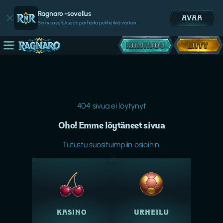
Ragnaro -sovellus
AVAA
Siirry sovellukseen parhaita pelihetkiä varten
KIRJAUDU
LIITY
404 sivua ei löytynyt
Oho! Emme löytäneet sivua
Tutustu suosituimpiin osioihin.
KASINO
URHEILU