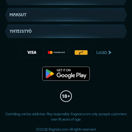
MAKSUT
YHTEISTYÖ
Lisää
Gambling can be addictive. Play responsibly. Ragnaro.com only accepts customers
over 18 years of age.
2026 © Ragnaro.com All rights reserved.