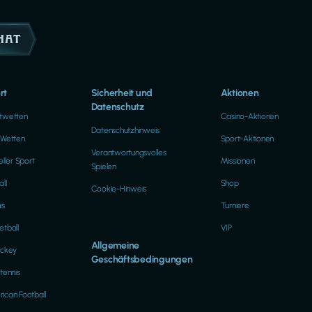
HAT
rt
Sicherheit und
Aktionen
Datenschutz
twetten
Casino-Aktionen
Datenschutzhinweis
-Wetten
Sport-Aktionen
Verantwortungsvolles
eller Sport
Missionen
Spielen
ll
Shop
Cookie-Hinweis
is
Turniere
etball
VIP
Allgemeine
ockey
Geschäftsbedingungen
tennis
ican Football