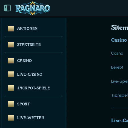
Site
AKTIONEN
Casino
STARTSEITE
Casino
CASINO
Beliebt
LIVE-CASINO
Live-Spie
JACKPOT-SPIELE
Tischspie
SPORT
LIVE-WETTEN
Live-C