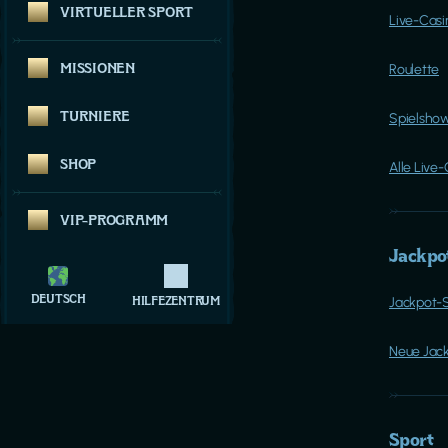
VIRTUELLER SPORT
Live-Casi
MISSIONEN
Roulette
TURNIERE
Spielsho
SHOP
Alle Live
VIP-PROGRAMM
Jackpo
DEUTSCH
HILFEZENTRUM
Jackpot-S
Neue Jac
Sport