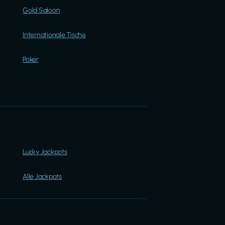
Gold Saloon
Internationale Tische
Poker
Lucky Jackpots
Alle Jackpots