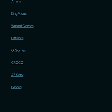
Animo
KingMidas
Wicked Games
PittaPlus
G.Games
CROCO
AE Sexy
Betora