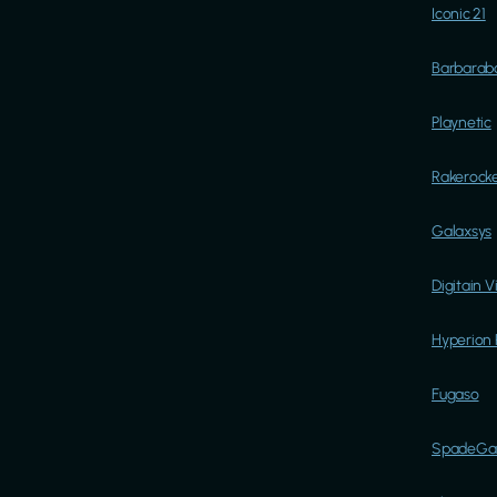
Iconic 21
Barbarab
Playnetic
Rakerock
Galaxsys
Digitain V
Hyperion 
Fugaso
SpadeGa