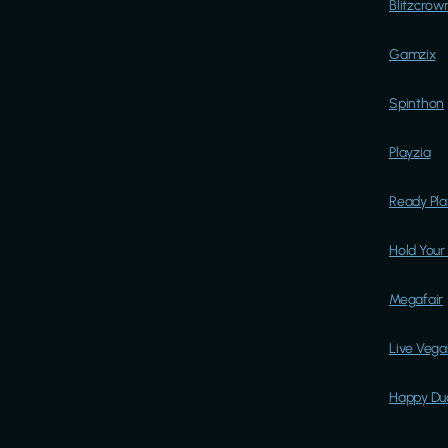
Blitzcrow
Gamzix
Spinthon
Playzia
Ready Pl
Hold Your
Megafair
Live Vega
Happy Du