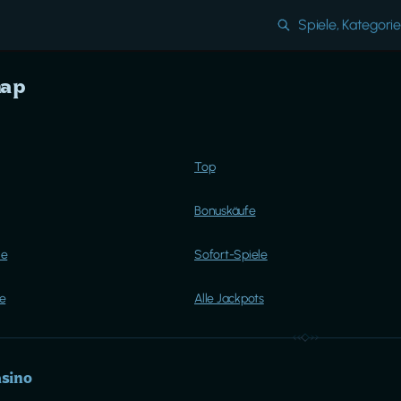
Spiele, Kategori
map
Top
Bonuskäufe
le
Sofort-Spiele
le
Alle Jackpots
asino