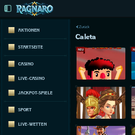
Zurück
AKTIONEN
Caleta
STARTSEITE
NEU
N
CASINO
LIVE-CASINO
JACKPOT-SPIELE
SPORT
LIVE-WETTEN