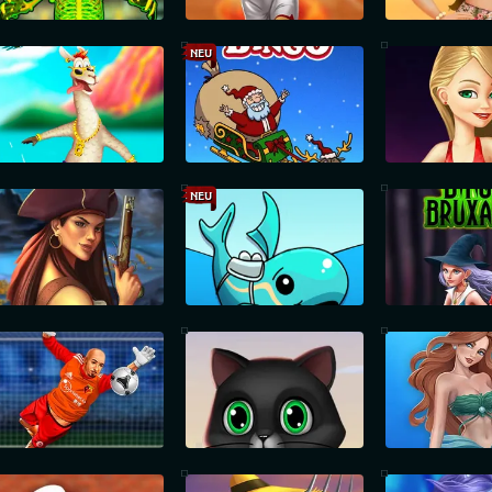
NEU
NEU