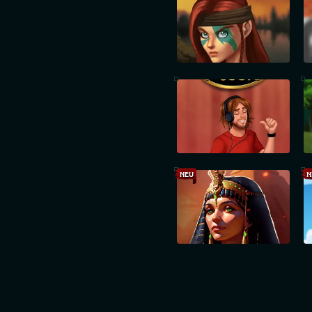
NEU
N