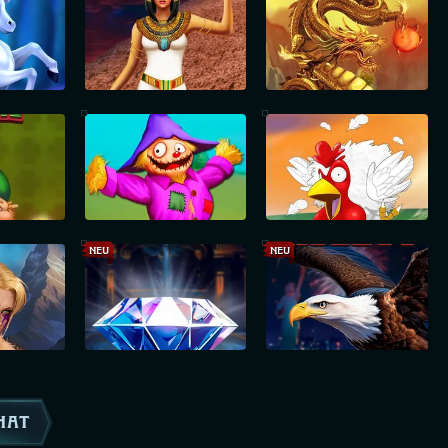
NEU
NEU
HAT