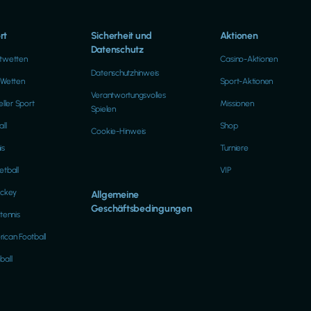
rt
Sicherheit und
Aktionen
Datenschutz
twetten
Casino-Aktionen
Datenschutzhinweis
-Wetten
Sport-Aktionen
Verantwortungsvolles
eller Sport
Missionen
Spielen
ll
Shop
Cookie-Hinweis
is
Turniere
etball
VIP
ockey
Allgemeine
Geschäftsbedingungen
tennis
ican Football
ball