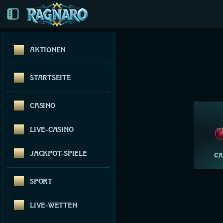
AKTIONEN
STARTSEITE
CASINO
LIVE-CASINO
JACKPOT-SPIELE
CA
SPORT
LIVE-WETTEN