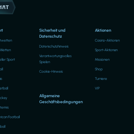
HAT
rt
Sicherheit und
Aktionen
Datenschutz
twetten
Casino-Aktionen
Datenschutzhinweis
-Wetten
Sport-Aktionen
Verantwortungsvolles
eller Sport
Missionen
Spielen
ll
Shop
Cookie-Hinweis
is
Turniere
etball
VIP
Allgemeine
ockey
Geschäftsbedingungen
tennis
ican Football
ball