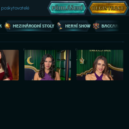
PŘIHLÁŠENÍ
REGISTRACE
, poskytovatelé
K
MEZINÁRODNÍ STOLY
HERNÍ SHOW
BACCARAT A 
NOVÉ
NOVÉ