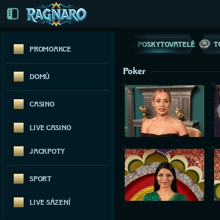
POSKYTOVATELÉ
T
PROMOAKCE
Poker
DOMŮ
NOVÉ
CASINO
LIVE CASINO
NOVÉ
JACKPOTY
SPORT
LIVE SÁZENÍ