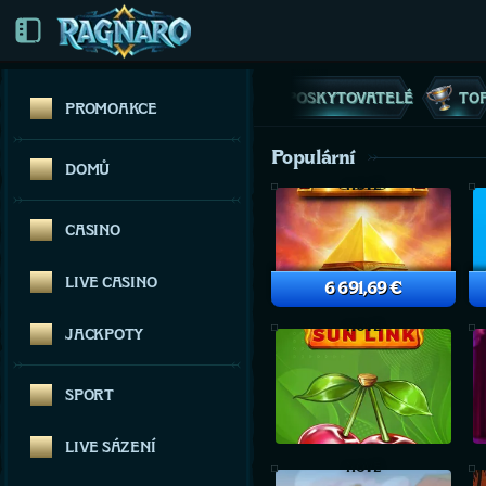
POSKYTOVATELÉ
TO
PROMOAKCE
Populární
DOMŮ
NOVÉ
CASINO
LIVE CASINO
6 691,69 €
NOVÉ
JACKPOTY
SPORT
LIVE SÁZENÍ
NOVÉ