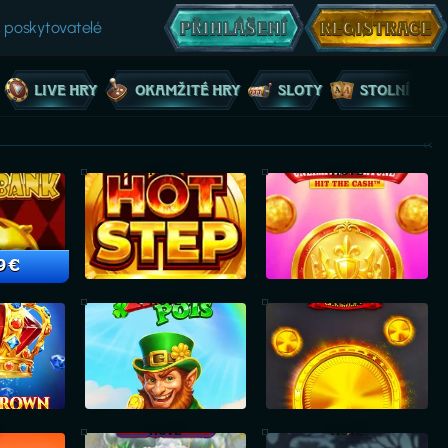
PŘIHLÁŠENÍ
REGISTRACE
, poskytovatelé
LIVE HRY
OKAMŽITÉ HRY
SLOTY
STOLNÍ HRY
NOVÉ
NOVÉ
9 €
NOVÉ
NOVÉ
NOVÉ
NOVÉ