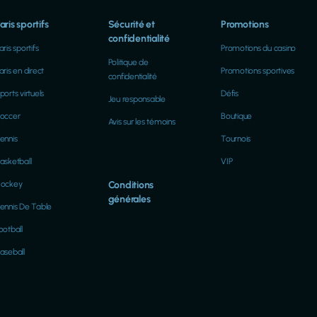
aris sportifs
Sécurité et
Promotions
confidentialité
aris sportifs
Promotions du casino
Politique de
aris en direct
Promotions sportives
confidentialité
ports virtuels
Défis
Jeu responsable
occer
Boutique
Avis sur les témoins
ennis
Tournois
asketball
VIP
Conditions
ockey
générales
ennis De Table
ootball
aseball