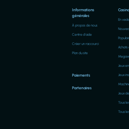
Informations
Casin
générales
En vede
À propos de nous
Nouvea
Centre d'aide
Populai
Créer un raccourci
Achats
Plan du site
Megaw
Jeux en
Paiements
Jeux in
Machin
Partenaires
Jeux de
Tous le
Tous le