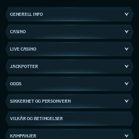
GENERELL INFO
CASINO
LIVE CASINO
JACKPOTTER
ODDS
SIKKERHET OG PERSONVERN
VILKÅR OG BETINGELSER
KAMPANJER