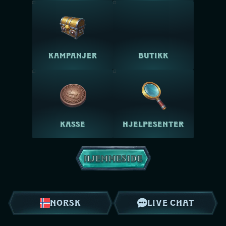
KAMPANJER
BUTIKK
KASSE
HJELPESENTER
HJEMMESIDE
NORSK
LIVE CHAT