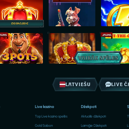
150 843,89 €
AUNS
JAUNS
VAIRĀK SPĒLES
LATVIEŠU
LIVE Č
o
Live kazino
Džekpoti
S
Top Live kazino spēles
Aktuālie džekpoti
T
Gold Saloon
Laimīgie Džekpoti
L