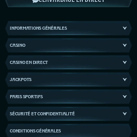
CLAVARDAGE EN DIRECT
INFORMATIONS GÉNÉRALES
CASINO
CASINO EN DIRECT
JACKPOTS
PARIS SPORTIFS
SÉCURITÉ ET CONFIDENTIALITÉ
CONDITIONS GÉNÉRALES