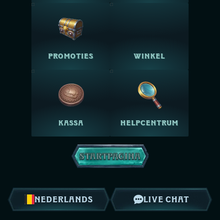
PROMOTIES
WINKEL
KASSA
HELPCENTRUM
STARTPAGINA
NEDERLANDS
LIVE CHAT