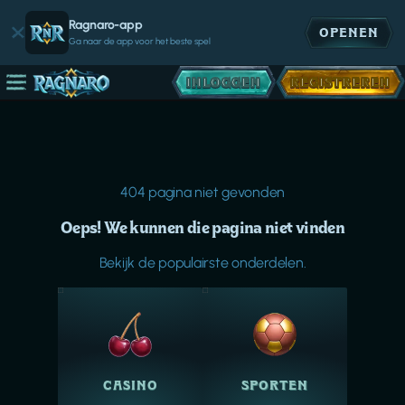
Ragnaro-app
OPENEN
Ga naar de app voor het beste spel
INLOGGEN
REGISTREREN
404 pagina niet gevonden
Oeps! We kunnen die pagina niet vinden
Bekijk de populairste onderdelen.
CASINO
SPORTEN