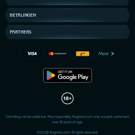
BETALINGEN
PARTNERS
Meer
Gambling can be addictive. Play responsibly. Ragnaro.com only accepts customers
over 18 years of age.
2026 © Ragnaro.com All rights reserved.