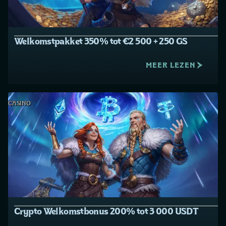
Welkomstpakket 350% tot €2 500 + 250 GS
MEER LEZEN
CASINO
Crypto Welkomstbonus 200% tot 3 000 USDT