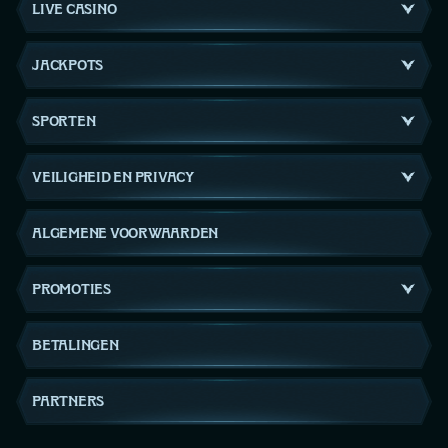
LIVE CASINO
JACKPOTS
SPORTEN
VEILIGHEID EN PRIVACY
ALGEMENE VOORWAARDEN
PROMOTIES
BETALINGEN
PARTNERS