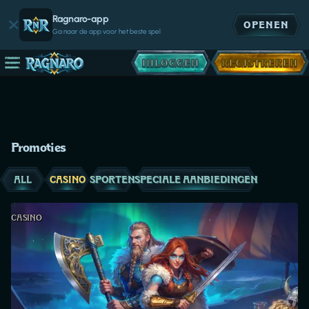
Ragnaro-app
OPENEN
Ga naar de app voor het beste spel
INLOGGEN
REGISTREREN
Promoties
ALL
CASINO
SPORTEN
SPECIALE AANBIEDINGEN
CASINO