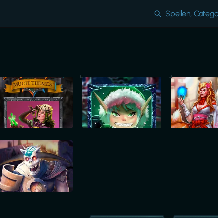
Spellen, Catego