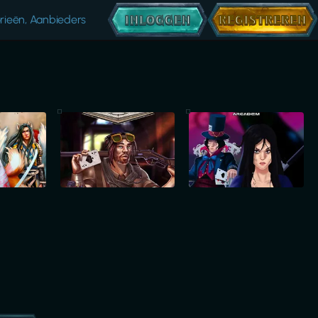
INLOGGEN
REGISTREREN
rieën, Aanbieders