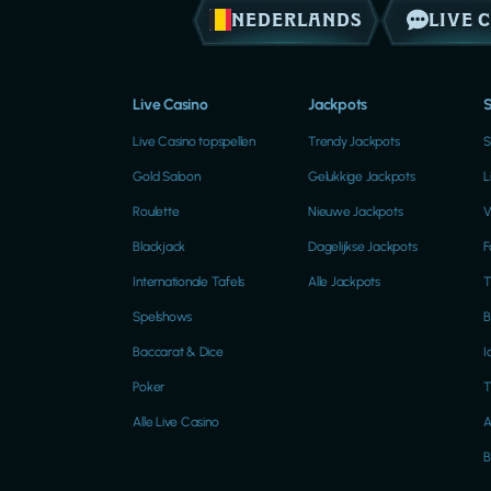
NEDERLANDS
LIVE 
Live Casino
Jackpots
S
Live Casino topspellen
Trendy Jackpots
S
Gold Saloon
Gelukkige Jackpots
L
Roulette
Nieuwe Jackpots
V
Blackjack
Dagelijkse Jackpots
F
Internationale Tafels
Alle Jackpots
T
Spelshows
B
Baccarat & Dice
I
Poker
T
Alle Live Casino
A
B