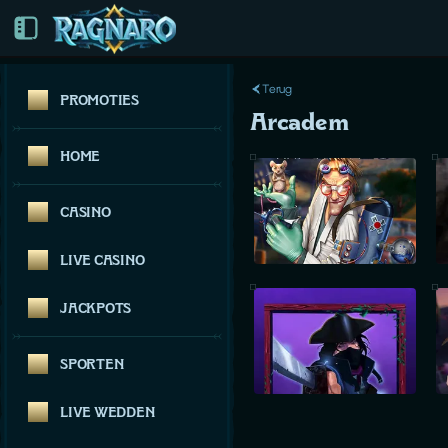
Terug
PROMOTIES
Arcadem
HOME
CASINO
LIVE CASINO
JACKPOTS
SPORTEN
LIVE WEDDEN