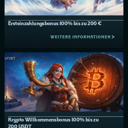
Ersteinzahlungsbonus 100% bis zu 200 €
WEITERE INFORMATIONEN
SPORT
Krypto Willkommensbonus 100% bis zu
200 USDT