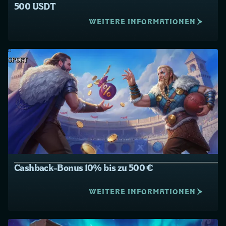
500 USDT
WEITERE INFORMATIONEN
SPORT
Cashback-Bonus 10% bis zu 500 €
WEITERE INFORMATIONEN