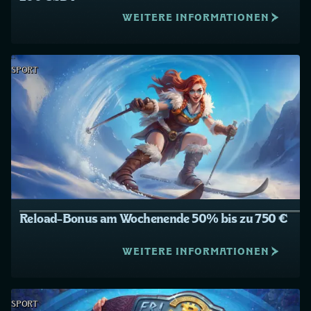
WEITERE INFORMATIONEN
SPORT
Reload-Bonus am Wochenende 50% bis zu 750 €
WEITERE INFORMATIONEN
SPORT