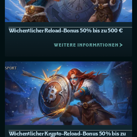
Wöchentlicher Reload-Bonus 50% bis zu 500 €
WEITERE INFORMATIONEN
SPORT
Wöchentlicher Krypto-Reload-Bonus 50% bis zu