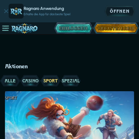
Ragnaro Anwendung
ÖFFNEN
Erhalte die App für das beste Spiel
EINLOGGEN
REGISTRIEREN
Aktionen
ALLE
CASINO
SPORT
SPEZIAL
SPORT