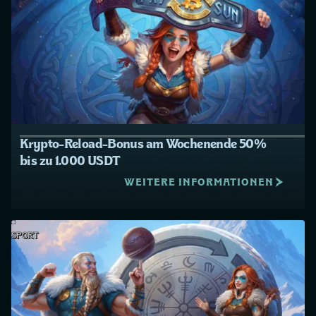
Krypto-Reload-Bonus am Wochenende 50%
bis zu 1.000 USDT
WEITERE INFORMATIONEN
SPORT