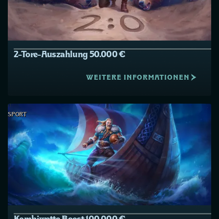
2-Tore-Auszahlung 50.000 €
WEITERE INFORMATIONEN
SPORT
Kombiwette Boost 100.000 €