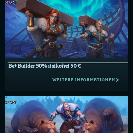
SPORT
Bet Builder 50% risikofrei 50 €
WEITERE INFORMATIONEN
SPORT