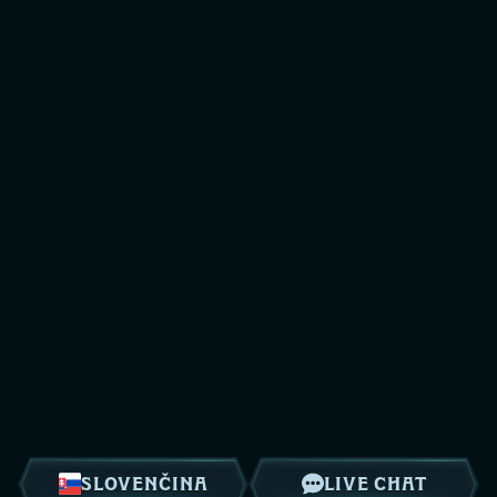
SLOVENČINA
LIVE CHAT