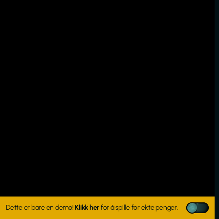
Dette er bare en demo!
Klikk her
for å spille for ekte penger.