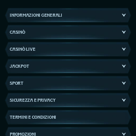
INFORMAZIONI GENERALI
CASINÒ
CASINÒ LIVE
JACKPOT
SPORT
SICUREZZA E PRIVACY
TERMINI E CONDIZIONI
PROMOZIONI