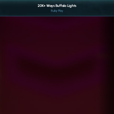
20K+ Ways Buffalo Lights
Ruby Play