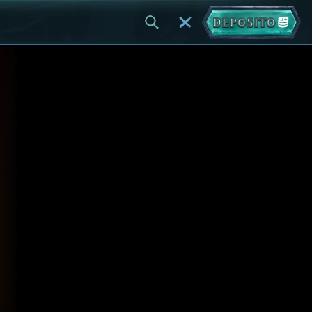
DEPOSITO