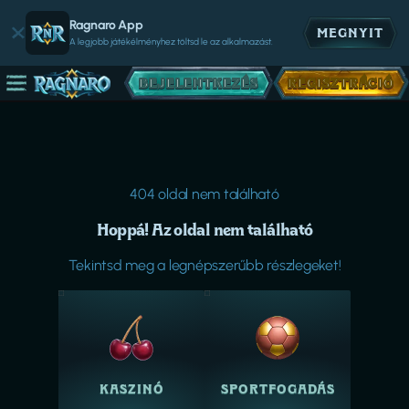
Ragnaro App
MEGNYIT
A legjobb játékélményhez töltsd le az alkalmazást.
BEJELENTKEZÉS
REGISZTRÁCIÓ
404 oldal nem található
Hoppá! Az oldal nem található
Tekintsd meg a legnépszerűbb részlegeket!
KASZINÓ
SPORTFOGADÁS