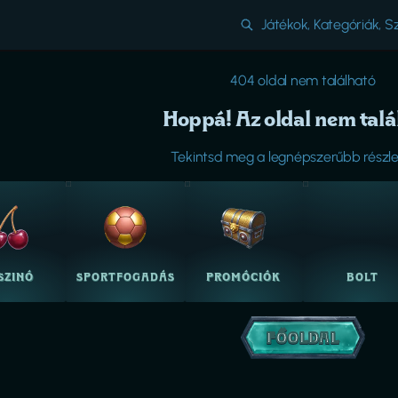
Játékok, Kategóriák, S
404 oldal nem található
Hoppá! Az oldal nem talá
Tekintsd meg a legnépszerűbb részle
SZINÓ
SPORTFOGADÁS
PROMÓCIÓK
BOLT
FŐOLDAL