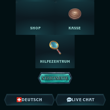
SHOP
KASSE
HILFEZENTRUM
STARTSEITE
DEUTSCH
LIVE CHAT