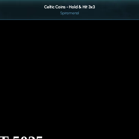
Celtic Coins - Hold & Hit 3x3
Spinomenal